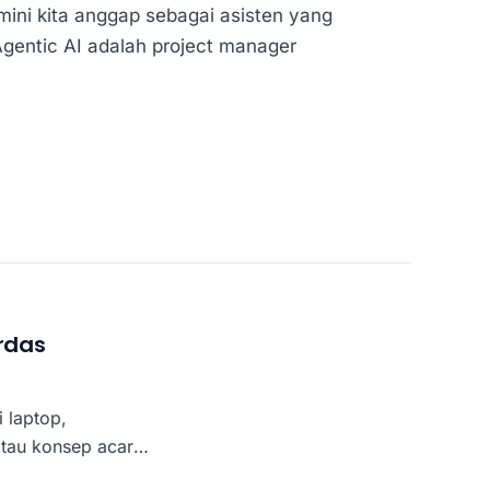
emini kita anggap sebagai asisten yang
gentic AI adalah project manager
rdas
 laptop,
tau konsep acara
 Anda telah