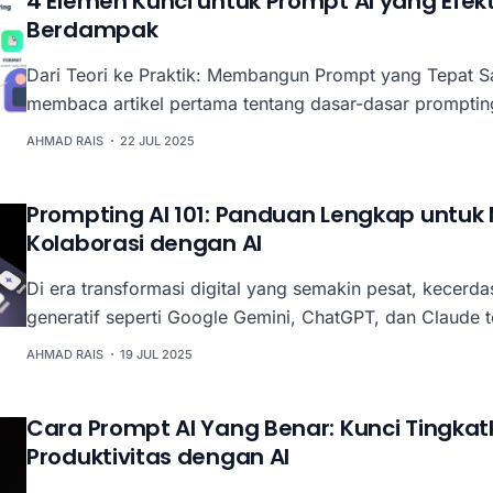
4 Elemen Kunci untuk Prompt AI yang Efekt
Berdampak
Dari Teori ke Praktik: Membangun Prompt yang Tepat Sasara
membaca artikel pertama tentang dasar-dasar promptin
Sekarang saatnya kita masuk ke level yang lebih praktis.
AHMAD RAIS
22 JUL 2025
sebelumnya seperti belajar teori berkendara, artikel ini 
belajar mengoperasikan setir, gas, dan rem. Banyak profesional di
Prompting AI 101: Panduan Lengkap untuk
Indonesia yang
Kolaborasi dengan AI
Di era transformasi digital yang semakin pesat, kecerda
generatif seperti Google Gemini, ChatGPT, dan Claude
cara kita bekerja. Bagi para profesional di Indonesia, da
AHMAD RAIS
19 JUL 2025
Surabaya, AI bukan lagi sekadar tren teknologi—melain
untuk tetap kompetitif. Namun, pertanyaan yang sering muncul adalah:
Cara Prompt AI Yang Benar: Kunci Tingka
bagaimana cara
Produktivitas dengan AI