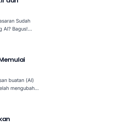
if dan
n Sudah
g AI? Bagus!
 Jika artikel
adalah saatnya kita
 Memulai
san buatan (AI)
 telah mengubah
ri Jakarta hingga
kan kebutuhan
tkan