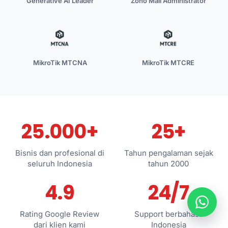
Generative AI Leader
Zoho Mail Administrator
MikroTik MTCNA
MikroTik MTCRE
25.000+
25+
Bisnis dan profesional di
Tahun pengalaman sejak
seluruh Indonesia
tahun 2000
4.9
24/7
Rating Google Review
Support berbahasa
dari klien kami
Indonesia