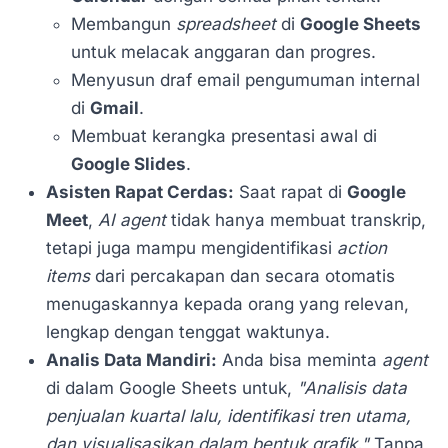
Membangun
spreadsheet
di
Google Sheets
untuk melacak anggaran dan progres.
Menyusun draf email pengumuman internal
di
Gmail
.
Membuat kerangka presentasi awal di
Google Slides
.
Asisten Rapat Cerdas:
Saat rapat di
Google
Meet
,
AI agent
tidak hanya membuat transkrip,
tetapi juga mampu mengidentifikasi
action
items
dari percakapan dan secara otomatis
menugaskannya kepada orang yang relevan,
lengkap dengan tenggat waktunya.
Analis Data Mandiri:
Anda bisa meminta
agent
di dalam Google Sheets untuk,
"Analisis data
penjualan kuartal lalu, identifikasi tren utama,
dan visualisasikan dalam bentuk grafik."
Tanpa