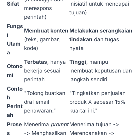
Sifat
inisiatif untuk mencapai
merespons
tujuan)
perintah)
Fungs
Membuat konten
Melakukan serangkaian
i
(teks, gambar,
tindakan
dan tugas
Utam
kode)
nyata
a
Terbatas
, hanya
Tinggi
, mampu
Otono
bekerja sesuai
membuat keputusan dan
mi
perintah
langkah sendiri
Conto
"Tolong buatkan
"Tingkatkan penjualan
h
draf email
produk X sebesar 15%
Perint
penawaran."
kuartal ini."
ah
Prose
Menerima
prompt
Menerima tujuan ->
s
-> Menghasilkan
Merencanakan ->