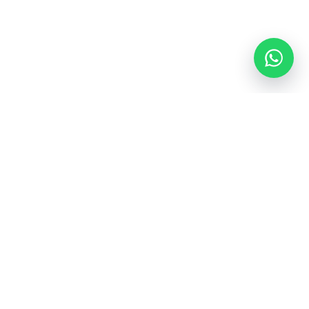
SAAS & AI
Google Workspace
Nusa Cloud Mail
Ekosistem cloud dan
Zoho Workplace
digitalisasi terintegrasi