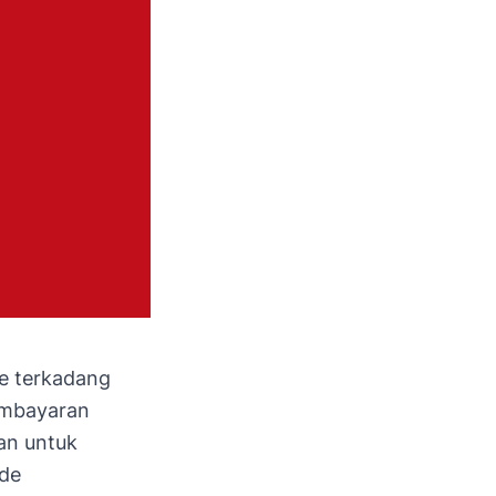
e terkadang
embayaran
an untuk
ode