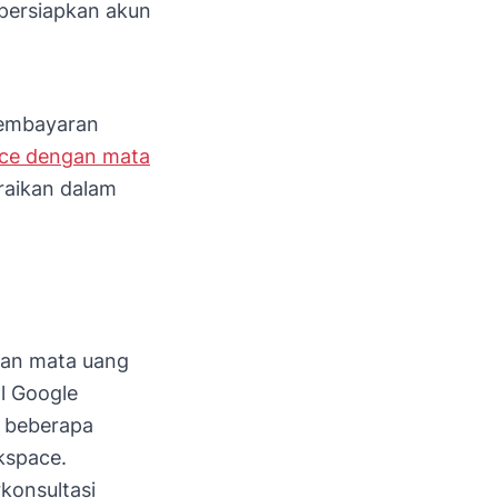
persiapkan akun
pembayaran
ce dengan mata
raikan dalam
an mata uang
l Google
t beberapa
kspace.
konsultasi