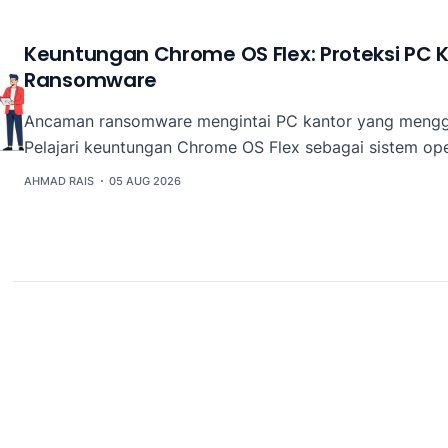
Keuntungan Chrome OS Flex: Proteksi PC K
Ransomware
Ancaman ransomware mengintai PC kantor yang mengg
Pelajari keuntungan Chrome OS Flex sebagai sistem ope
read-only dan aman untuk memperkuat keamanan siber
AHMAD RAIS
05 AUG 2026
tanpa perlu membeli hardware baru.