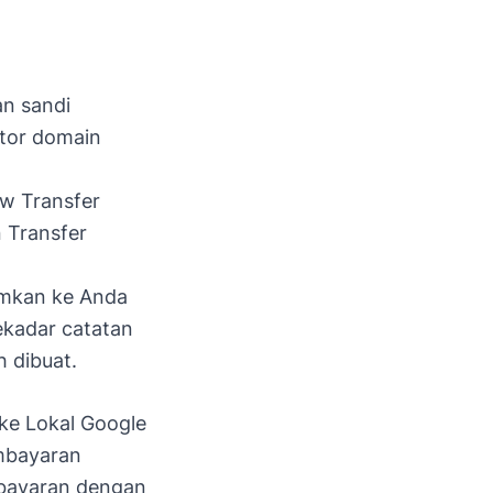
n sandi
tor domain
ew Transfer
 Transfer
imkan ke Anda
ekadar catatan
h dibuat.
ke Lokal Google
embayaran
embayaran dengan