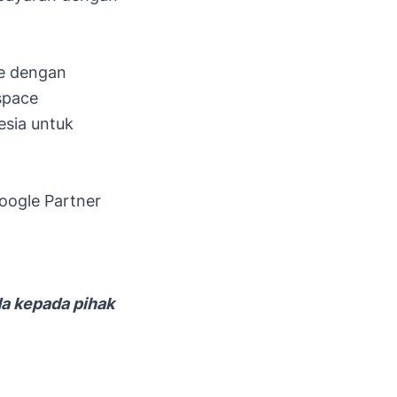
e dengan
space
esia untuk
oogle Partner
a kepada pihak