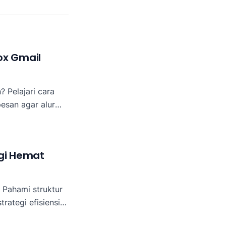
ox Gmail
 Pelajari cara
esan agar alur
.
egi Hemat
 Pahami struktur
rategi efisiensi