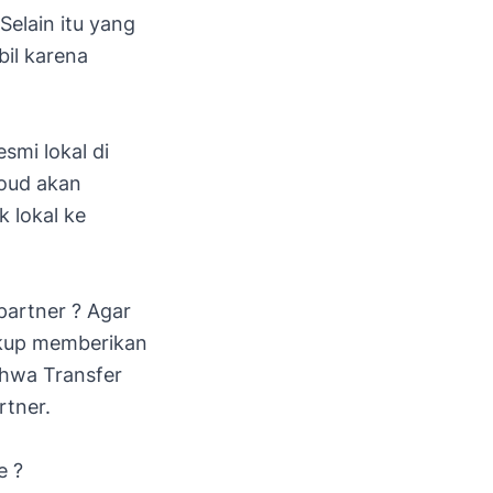
Selain itu yang
bil karena
smi lokal di
loud akan
 lokal ke
artner ? Agar
kup memberikan
ahwa Transfer
rtner.
e ?