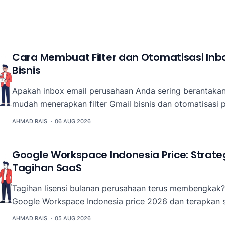
Cara Membuat Filter dan Otomatisasi Inb
Bisnis
Apakah inbox email perusahaan Anda sering berantakan?
mudah menerapkan filter Gmail bisnis dan otomatisasi p
komunikasi tim tetap rapi, efisien, dan bebas kekacauan
AHMAD RAIS
06 AUG 2026
Google Workspace Indonesia Price: Strat
Tagihan SaaS
Tagihan lisensi bulanan perusahaan terus membengkak?
Google Workspace Indonesia price 2026 dan terapkan st
biaya SaaS tanpa menurunkan produktivitas tim.
AHMAD RAIS
05 AUG 2026