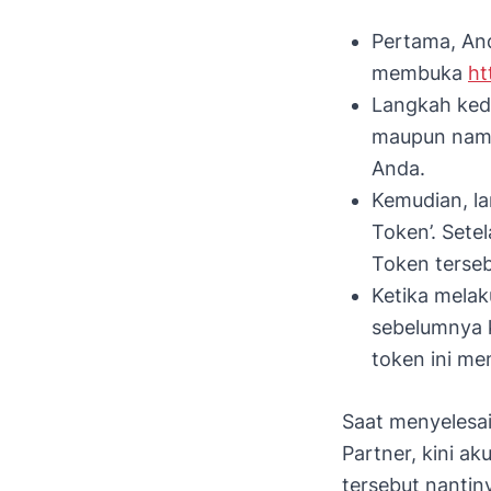
Pertama, An
membuka
ht
Langkah ked
maupun nama
Anda.
Kemudian, la
Token’. Set
Token terse
Ketika mela
sebelumnya 
token ini mem
Saat menyelesa
Partner, kini a
tersebut nantin