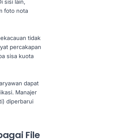
sisi lain,
 foto nota
kekacauan tidak
ayat percakapan
pa sisa kuota
karyawan dapat
ikasi. Manajer
i) diperbarui
agai File