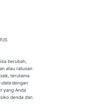
BPJS
bisa berubah,
an atau ratusan
baik, terutama
-date
dengan
ran yang Anda
isiko denda dan