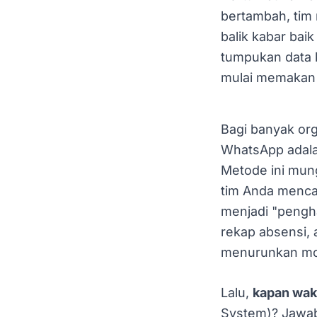
bertambah, tim
balik kabar baik
tumpukan data 
mulai memakan
Bagi banyak or
WhatsApp adala
Metode ini mung
tim Anda mencap
menjadi "pengha
rekap absensi, 
menurunkan mor
Lalu,
kapan wakt
System)? Jawab