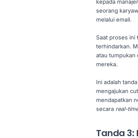
kepada manajern
seorang karyaw
melalui email.
Saat proses ini
terhindarkan. 
atau tumpukan e
mereka.
Ini adalah tand
mengajukan cuti,
mendapatkan not
secara
real-tim
Tanda 3: 