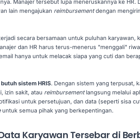
ya. Manajer tersebut lupa meneruskannya ke HR. Di 
an lain mengajukan
reimbursement
dengan mengirim
 terjadi secara bersamaan untuk puluhan karyawan, 
Manajer dan HR harus terus-menerus "menggali" riw
mail hanya untuk melacak siapa yang cuti dan bera
a
butuh sistem HRIS
. Dengan sistem yang terpusat, 
 izin sakit, atau
reimbursement
langsung melalui apl
ifikasi untuk persetujuan, dan data (seperti sisa cut
e
untuk semua pihak yang berkepentingan.
Data Karyawan Tersebar di Berb