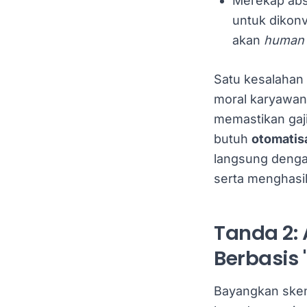
Merekap abse
untuk dikonv
akan
human 
Satu kesalahan
moral karyawan
memastikan gaji
butuh
otomatis
langsung denga
serta menghasilk
Tanda 2:
Berbasis 
Bayangkan sken