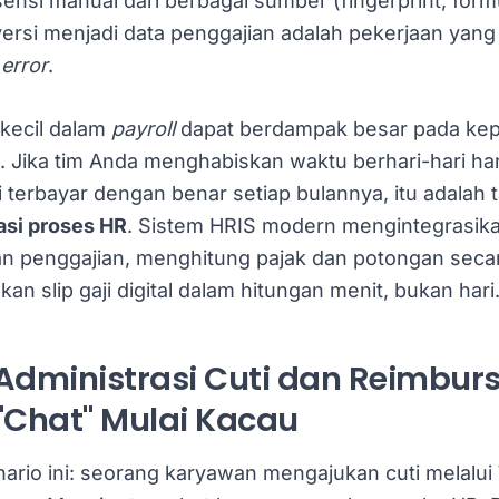
nsi manual dari berbagai sumber (fingerprint, formul
ersi menjadi data penggajian adalah pekerjaan yang
error
.
 kecil dalam
payroll
dapat berdampak besar pada ke
. Jika tim Anda menghabiskan waktu berhari-hari ha
 terbayar dengan benar setiap bulannya, itu adalah 
asi proses HR
. Sistem HRIS modern mengintegrasik
n penggajian, menghitung pajak dan potongan secar
an slip gaji digital dalam hitungan menit, bukan hari
 Administrasi Cuti dan Reimbu
"Chat" Mulai Kacau
ario ini: seorang karyawan mengajukan cuti melalu