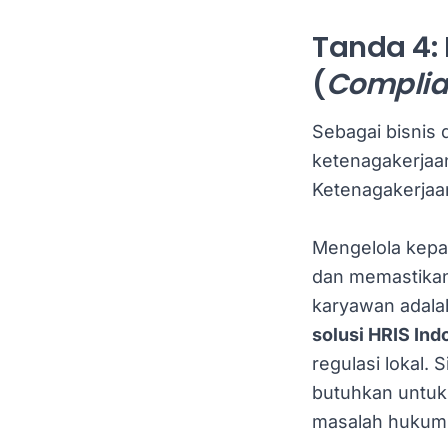
Tanda 4:
(
Complia
Sebagai bisnis 
ketenagakerjaan
Ketenagakerjaan
Mengelola kepat
dan memastikan
karyawan adalah
solusi HRIS Ind
regulasi lokal.
butuhkan untuk 
masalah hukum