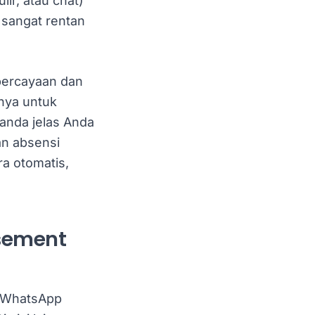
ir, atau chat)
 sangat rentan
percayaan dan
nya untuk
tanda jelas Anda
an absensi
a otomatis,
.
rsement
i WhatsApp