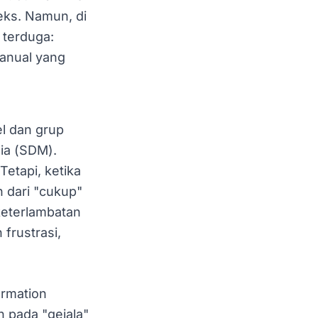
eks. Namun, di
k terduga:
manual yang
l dan grup
ia (SDM).
Tetapi, ketika
h dari "cukup"
keterlambatan
frustrasi,
rmation
 pada "gejala"