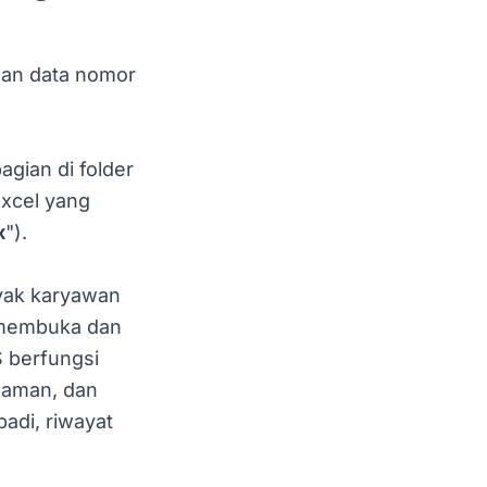
gan data nomor
gian di folder
Excel yang
x
").
yak karyawan
 membuka dan
S berfungsi
 aman, dan
adi, riwayat