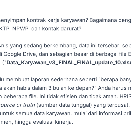
enyimpan kontrak kerja karyawan? Bagaimana den
 KTP, NPWP, dan kontak darurat?
nis yang sedang berkembang, data ini tersebar: seba
di Google Drive, dan sebagian besar di berbagai file 
 ("
Data_Karyawan_v3_FINAL_FINAL_update_10.xls
rlu membuat laporan sederhana seperti "berapa ban
a akan habis dalam 3 bulan ke depan?" Anda harus
eberapa file. Ini tidak efisien dan tidak aman. HRI
source of truth
(sumber data tunggal) yang terpusat,
ntuk semua data karyawan, mulai dari informasi prib
men, hingga evaluasi kinerja.