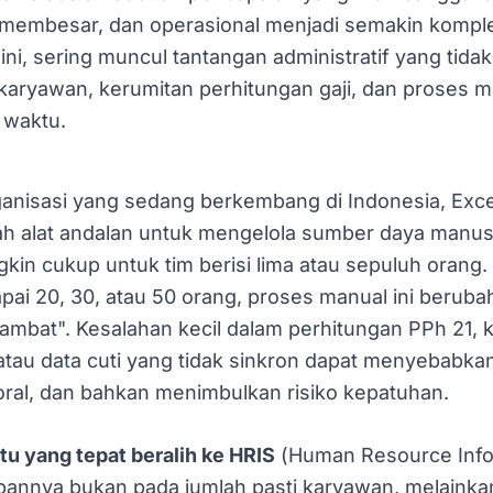
 membesar, dan operasional menjadi semakin kompl
 ini, sering muncul tantangan administratif yang tida
karyawan, kerumitan perhitungan gaji, dan proses 
 waktu.
ganisasi yang sedang berkembang di Indonesia, Exce
h alat andalan untuk mengelola sumber daya manus
kin cukup untuk tim berisi lima atau sepuluh orang. 
ai 20, 30, atau 50 orang, proses manual ini beruba
mbat". Kesalahan kecil dalam perhitungan PPh 21, 
atau data cuti yang tidak sinkron dapat menyebabkan 
al, dan bahkan menimbulkan risiko kepatuhan.
u yang tepat beralih ke HRIS
(Human Resource Info
annya bukan pada jumlah pasti karyawan, melainkan