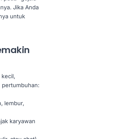
nya. Jika Anda
tnya untuk
Semakin
kecil,
g pertumbuhan:
, lembur,
ajak karyawan