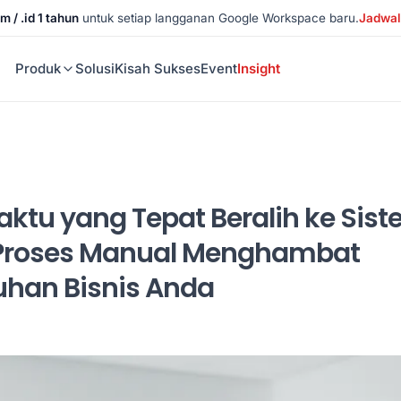
m / .id 1 tahun
untuk setiap langganan Google Workspace baru.
Jadwal
Produk
Solusi
Kisah Sukses
Event
Insight
ktu yang Tepat Beralih ke Sist
Proses Manual Menghambat
han Bisnis Anda