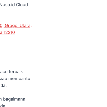
Nusa.id Cloud
0, Grogol Utara,
ta 12210
ace terbaik
i siap membantu
nda.
an bagaimana
da.