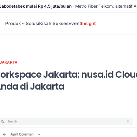
Jabodetabek mulai Rp 4,5 juta/bulan
· Metro Fiber Telkom, alternatif As
Produk
Solusi
Kisah Sukses
Event
Insight
 JAKARTA
rkspace Jakarta: nusa.id Cloud
nda di Jakarta