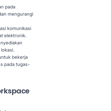
an pada
 dan mengurangi
asi komunikasi
t elektronik.
enyediakan
lokasi.
ntuk bekerja
us pada tugas-
orkspace