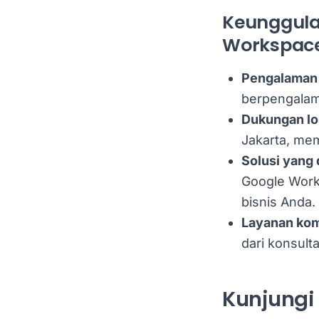
Keunggulan
Workspac
Pengalaman 
berpengalam
Dukungan lo
Jakarta, me
Solusi yang
Google Work
bisnis Anda.
Layanan kom
dari konsult
Kunjungi 