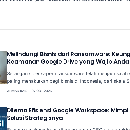
Melindungi Bisnis dari Ransomware: Keun
Keamanan Google Drive yang Wajib Anda
Serangan siber seperti ransomware telah menjadi salah
paling menakutkan bagi bisnis di Indonesia, dari skala
korporasi besar. Bayangkan skenario terburuk: seluruh d
AHMAD RAIS
07 OCT 2025
perusahaan Anda mulai dari dokumen keuangan, data p
properti intelektual terkunci dan dienkripsi oleh pereta
Dilema Efisiensi Google Workspace: Mimpi
tebusan besar. Kerugiannya bukan hanya
Solusi Strategisnya
Bayangkan skenario ini di ruang rapat: CEO atau direkt