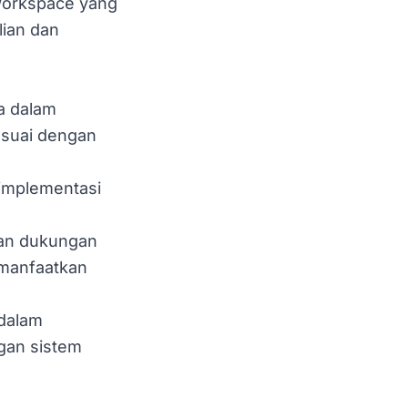
 Workspace yang
lian dan
a dalam
suai dengan
implementasi
dan dukungan
emanfaatkan
dalam
gan sistem