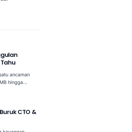
ggulan
 Tahu
 satu ancaman
 SMB hingga
ata krusial
elanggan, hingga
s yang meminta
 Buruk CTO &
ur keuangan