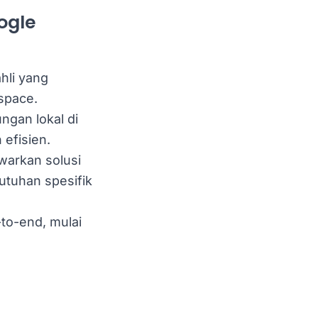
ogle
ahli yang
space.
ngan lokal di
efisien.
warkan solusi
tuhan spesifik
to-end, mulai