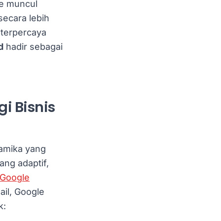
ce muncul
secara lebih
 terpercaya
d
hadir sebagai
i Bisnis
namika yang
ang adaptif,
Google
ail, Google
k: