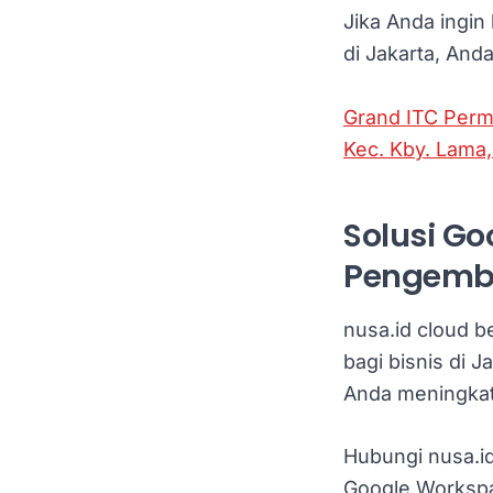
Jika Anda ingi
di Jakarta, And
Grand ITC Perma
Kec. Kby. Lama,
Solusi G
Pengemba
nusa.id cloud b
bagi bisnis di 
Anda meningkatk
Hubungi nusa.i
Google Workspa