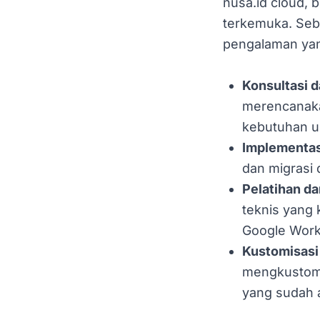
nusa.id cloud, 
terkemuka. Seba
pengalaman yan
Konsultasi 
merencanaka
kebutuhan un
Implementas
dan migrasi
Pelatihan d
teknis yang
Google Work
Kustomisasi 
mengkustomi
yang sudah 