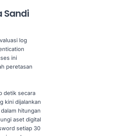
 Sandi
aluasi log
entication
ses ini
ah peretasan
p detik secara
 kini dijalankan
 dalam hitungan
ngi aset digital
sword setiap 30