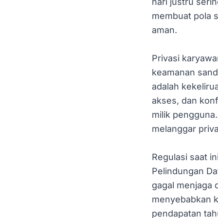
hari justru ser
membuat pola s
aman.
Privasi karyawa
keamanan sandi 
adalah kekeliru
akses, dan konf
milik pengguna
melanggar privas
Regulasi saat in
Pelindungan Dat
gagal menjaga d
menyebabkan ke
pendapatan tahu