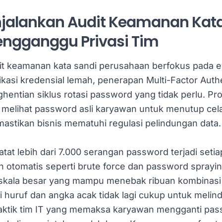
jalankan Audit Keamanan Kata
ngganggu Privasi Tim
t keamanan kata sandi perusahaan berfokus pada ev
ifikasi kredensial lemah, penerapan Multi-Factor Auth
hentian siklus rotasi password yang tidak perlu. Pro
a melihat password asli karyawan untuk menutup cel
astikan bisnis mematuhi regulasi pelindungan data.
tat lebih dari 7.000 serangan password terjadi setia
n otomatis seperti brute force dan password spraying
rskala besar yang mampu menebak ribuan kombinasi
i huruf dan angka acak tidak lagi cukup untuk melindu
aktik tim IT yang memaksa karyawan mengganti pas