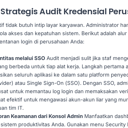
Strategis Audit Kredensial Per
if tidak butuh intip layar karyawan. Administrator ha
la akses dan kepatuhan sistem. Berikut adalah alur 
entanan login di perusahaan Anda:
entitas melalui SSO
Audit menjadi sulit jika staf meng
ang berbeda untuk tiap alat kerja. Langkah pertama 
ikan seluruh aplikasi ke dalam satu platform penyed
ovider) atau Single Sign-On (SSO). Dengan SSO, admi
usat untuk memantau log login dan memaksakan veri
gat efektif untuk mengawasi akun-akun liar yang mu
an tim IT.
poran Keamanan dari Konsol Admin
Manfaatkan dash
f sistem produktivitas Anda. Gunakan menu Security 