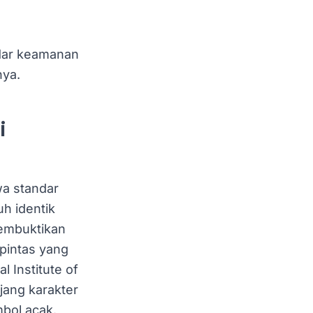
ndar keamanan
nya.
i
a standar
h identik
membuktikan
pintas yang
 Institute of
jang karakter
bol acak.