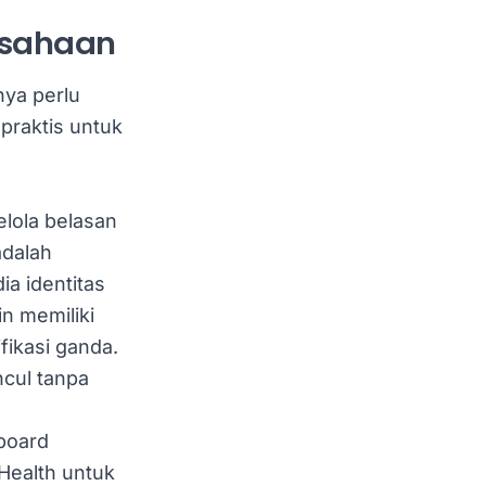
usahaan
nya perlu
praktis untuk
elola belasan
adalah
ia identitas
n memiliki
fikasi ganda.
ncul tanpa
board
Health untuk