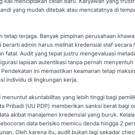
ing kali menciptakan celah baru. Karyawan yang frust
andi yang mudah ditebak atau mencatatnya di tempa
n tetap terjaga. Banyak pimpinan perusahaan khawat
berarti admin harus melihat kredensial staf secara l
an fatal. Audit yang tepat justru mengevaluasi metada
igurasi lapisan autentikasi tanpa pernah menyentuh 
. Pendekatan ini memastikan keamanan tetap maksim
i individu di lingkungan kerja.
i menuntut akuntabilitas yang lebih tinggi bagi pemil
a Pribadi (UU PDP) memberikan sanksi berat bagi o
ata akibat manajemen kredensial yang buruk. Kelala
bocoran data berisiko memicu denda hingga 2 pers
nan. Oleh karena itu, audit bukan lagi sekadar checkl