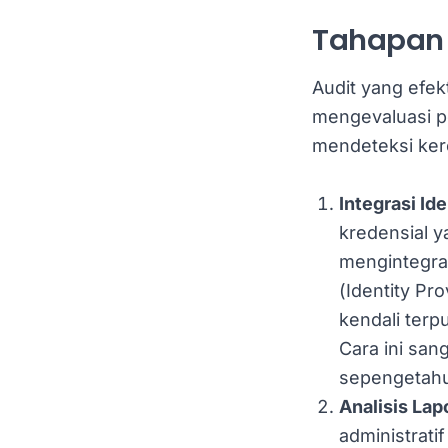
Tahapan 
Audit yang efekt
mengevaluasi po
mendeteksi ker
Integrasi Id
kredensial y
mengintegras
(Identity Pr
kendali terp
Cara ini san
sepengetahu
Analisis La
administrati