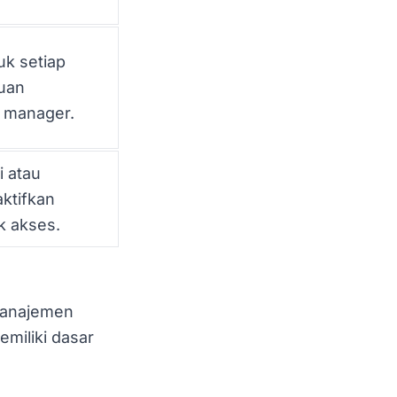
uk setiap
tuan
 manager.
i atau
aktifkan
k akses.
manajemen
miliki dasar