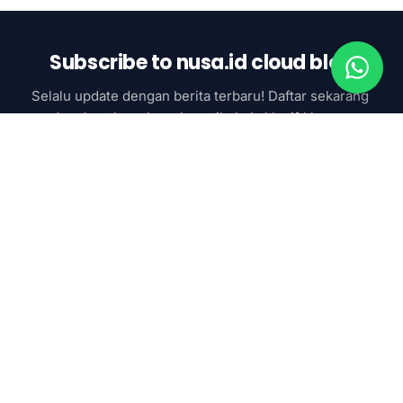
Subscribe to nusa.id cloud blog
Selalu update dengan berita terbaru! Daftar sekarang 
dan dapatkan akses ke artikel eksklusif khusus 
subcsriber
Subscribe now
SAAS & AI
Google Workspace
Nusa Cloud Mail
Ekosistem cloud dan
Zoho Workplace
digitalisasi terintegrasi
Microsoft 365