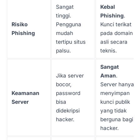
Sangat
Kebal
tinggi.
Phishing
.
Risiko
Pengguna
Kunci terikat
Phishing
mudah
pada domain
tertipu situs
asli secara
palsu.
teknis.
Sangat
Jika server
Aman
.
bocor,
Server hanya
Keamanan
password
menyimpan
Server
bisa
kunci publik
didekripsi
yang tidak
hacker.
berguna bagi
hacker.