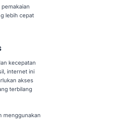
k pemakaian
g lebih cepat
s
dan kecepatan
, internet ini
erlukan akses
ang terbilang
gan menggunakan