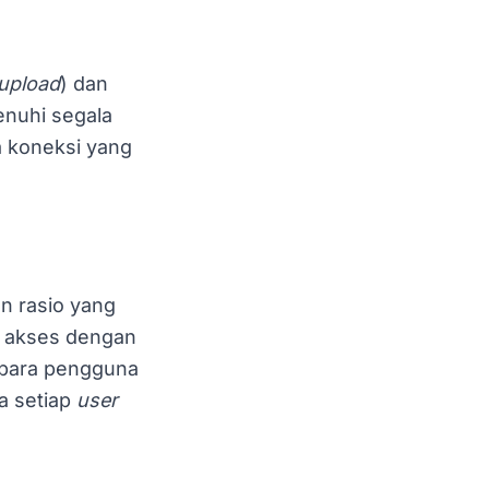
upload
) dan
nuhi segala
a koneksi yang
 rasio yang
n akses dengan
, para pengguna
a setiap
user