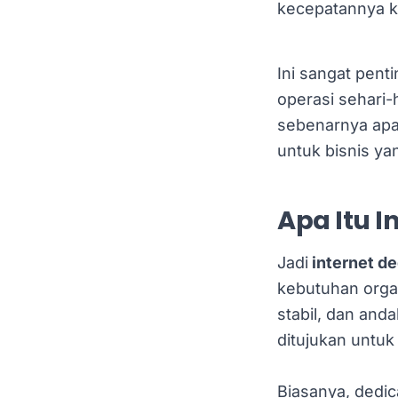
kecepatannya k
Ini sangat pent
operasi sehari-
sebenarnya apa
untuk bisnis ya
Apa Itu I
Jadi
internet d
kebutuhan orga
stabil, dan and
ditujukan untu
Biasanya, dedic