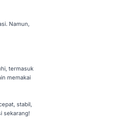
asi. Namun,
hi, termasuk
lain memakai
cepat, stabil,
i sekarang!