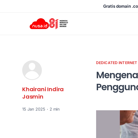
Gratis domain .co
DEDICATED INTERNET
Mengenal
Pengguna
Khairani Indira
Jasmin
15 Jan 2025
2 min