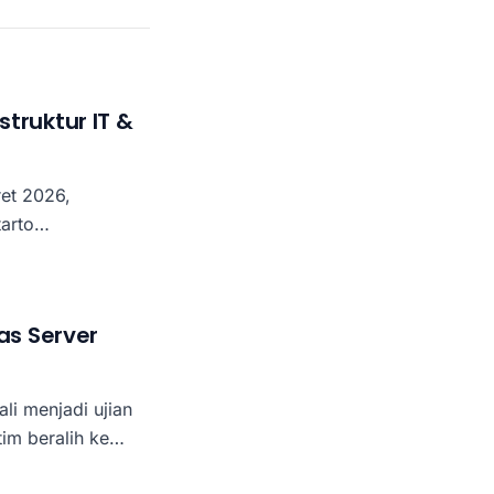
truktur IT &
arto
ng pada
asi budaya kerja
ubianto, seluruh
as Server
n menerapkan Work
li menjadi ujian
tim beralih ke
eperti sistem