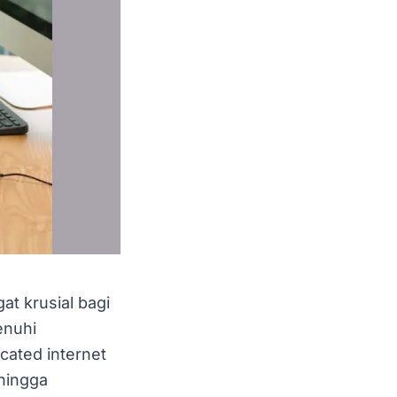
gat krusial bagi
enuhi
cated internet
hingga