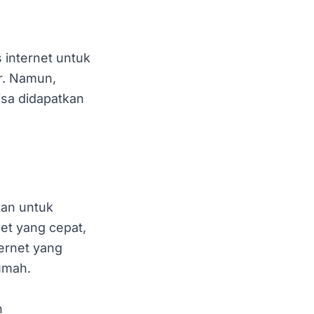
 internet untuk
ar. Namun,
isa didapatkan
kan untuk
et yang cepat,
ternet yang
rumah.
n