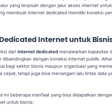
lur yang terpisah dengan jalur akses internet untu
ng membuat internet dedicated memiliki koneksi yan
edicated Internet untuk Bisni
ksi dari
internet dedicated
menawarkan kapasitas 
 dibandingkan dengan koneksi internet publik. Alhasil
akai bagi sektor bisnis maupun organisasi yang mem
 cepat, tetapi juga bisa menangani lalu lintas data y
ikut ini beberapa manfaat yang bisa didapatkan den
et untuk bisnis: