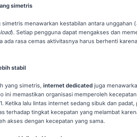
ang simetris
 simetris menawarkan kestabilan antara unggahan (
load
). Setiap pengguna dapat mengakses dan meme
 ada rasa cemas aktivitasnya harus berhenti karen
ebih stabil
h yang simetris,
internet dedicated
juga menawarkan
asio ini memastikan organisasi memperoleh kecepata
1. Ketika lalu lintas internet sedang sibuk dan padat
mas terhadap tingkat kecepatan yang melambat karen
eh akses dengan kecepatan yang sama.