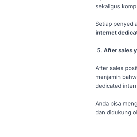
sekaligus komp
Setiap penyedia
internet dedica
After sales y
After sales po
menjamin bahwa 
dedicated inter
Anda bisa men
dan didukung o