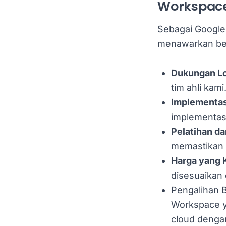
Workspac
Sebagai Google
menawarkan ber
Dukungan Lo
tim ahli kami
Implementas
implementas
Pelatihan da
memastikan 
Harga yang 
disesuaikan
Pengalihan B
Workspace y
cloud dengan