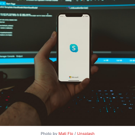
Photo by 
Mati Flo
 / 
Unsplash