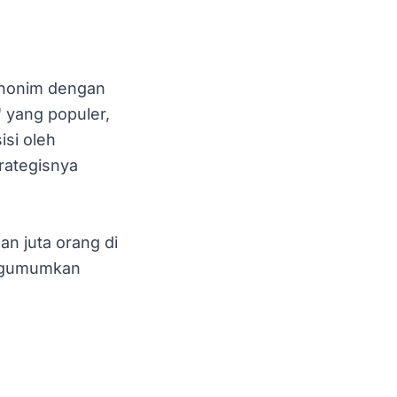
inonim dengan
" yang populer,
si oleh
trategisnya
an juta orang di
mengumumkan