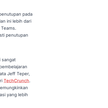
 penutupan pada
n ini lebih dari
t Teams.
sti penutupan
i sangat
pembelajaran
ata Jeff Teper,
ri
TechCrunch
.
 memungkinkan
si yang lebih