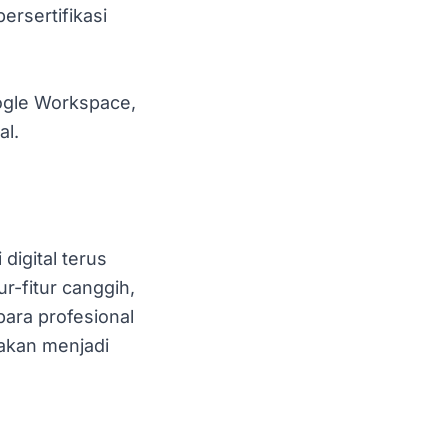
ersertifikasi
ogle Workspace,
al.
igital terus
r-fitur canggih,
para profesional
akan menjadi