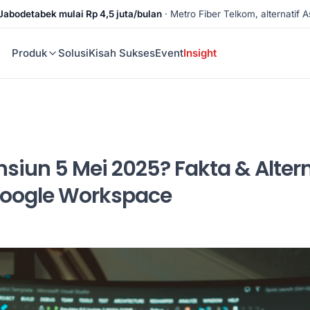
Jabodetabek mulai Rp 4,5 juta/bulan
· Metro Fiber Telkom, alternatif As
Produk
Solusi
Kisah Sukses
Event
Insight
siun 5 Mei 2025? Fakta & Altern
Google Workspace