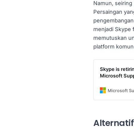
Namun, seiring
Persaingan yang
pengembangan i
menjadi Skype 
memutuskan unt
platform komuni
Skype is retir
Microsoft Sup
Microsoft S
Alternati