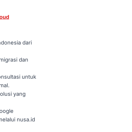
loud
donesia dari
igrasi dan
nsultasi untuk
mal.
olusi yang
Google
elalui nusa.id