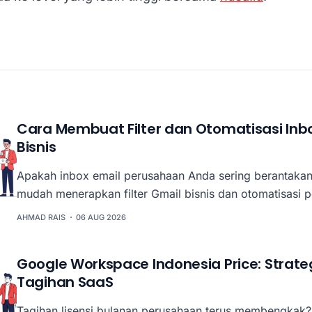
Cara Membuat Filter dan Otomatisasi Inb
Bisnis
Apakah inbox email perusahaan Anda sering berantakan?
mudah menerapkan filter Gmail bisnis dan otomatisasi p
komunikasi tim tetap rapi, efisien, dan bebas kekacauan
AHMAD RAIS
06 AUG 2026
Google Workspace Indonesia Price: Strat
Tagihan SaaS
Tagihan lisensi bulanan perusahaan terus membengkak?