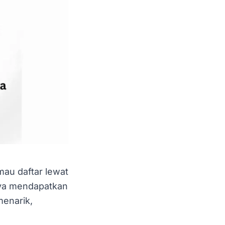
au daftar lewat
nya mendapatkan
menarik,