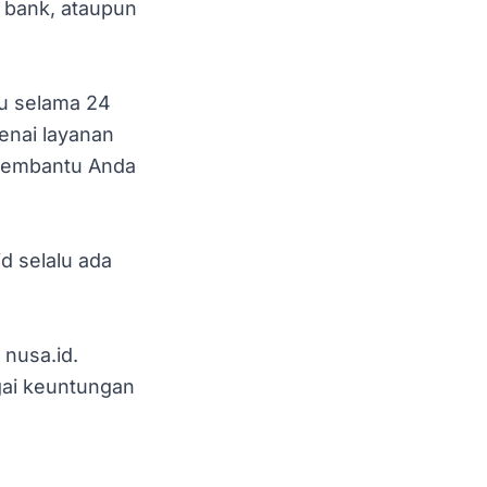
 bank, ataupun
tu selama 24
enai layanan
 membantu Anda
id selalu ada
 nusa.id.
gai keuntungan