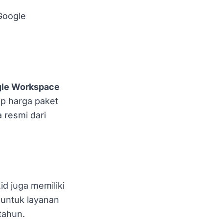
Google
gle Workspace
ap harga paket
 resmi dari
id juga memiliki
 untuk layanan
 tahun.