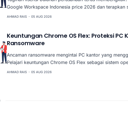
Google Workspace Indonesia price 2026 dan terapkan str
biaya SaaS tanpa menurunkan produktivitas tim.
AHMAD RAIS
05 AUG 2026
Keuntungan Chrome OS Flex: Proteksi PC K
Ransomware
Ancaman ransomware mengintai PC kantor yang mengg
Pelajari keuntungan Chrome OS Flex sebagai sistem ope
read-only dan aman untuk memperkuat keamanan siber
AHMAD RAIS
05 AUG 2026
perlu membeli hardware baru.
)