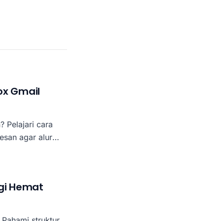
ox Gmail
 Pelajari cara
esan agar alur
.
egi Hemat
 Pahami struktur