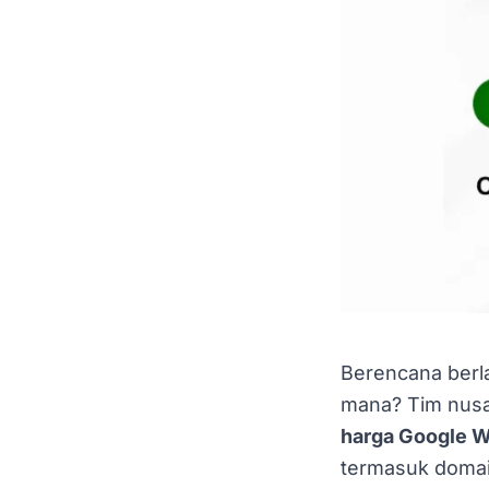
Berencana berl
mana? Tim nusa
harga Google 
termasuk domai