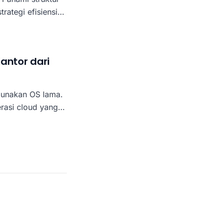
ategi efisiensi
antor dari
unakan OS lama.
rasi cloud yang
 perusahaan tanpa