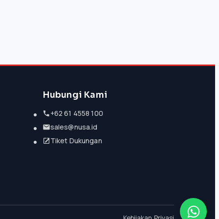
Hubungi Kami
+62 61 4558 100
sales@nusa.id
Tiket Dukungan
Kebijakan Privasi