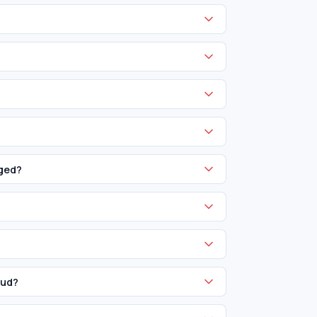
ged?
oud?