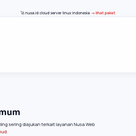
🚀 nusa.id cloud server linux indonesia
lihat paket
Umum
ing sering diajukan terkait layanan Nusa Web
loud
.