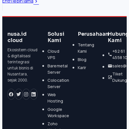
Entri lebih lama
nusa.id
Solusi
Perusahaan
Hubung
cloud
Kami
Kami
Tentang
Ekosistem cloud
Cloud
Kami
+62 61
& digitalisasi
VPS
4558 10
Blog
terintegrasi
Baremetal
sales@n
Karir
untuk bisnis di
Server
Tiket
Nusantara,
Colocation
Dukung
sejak 2000.
Server
Web
Hosting
Google
Workspace
Zoho