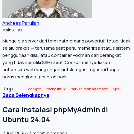
Andreas Parulian
Maintainer
Mengelola server dari terminal memang powerfull, tetapi tidak
selalu praktis — terutama saat perlu memeriksa status sistem,
penggunaan disk, atau container Podman dari perangkat
yang tidak memiliki SSH client. Cockpit menyediakan
antarmuka web yang ringan untuk tugas-tugas ini tanpa
harus mengingat perintah baris.
Tag:
cockpit
rocky-linux
server-management
vps
Baca Selengkapnya
Cara Instalasi phpMyAdmin di
Ubuntu 24.04
7 Juni 2026
·
3 menit membaca