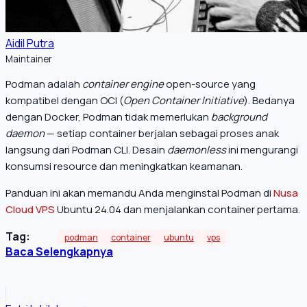
Aidil Putra
Maintainer
Podman adalah
container engine
open-source yang
kompatibel dengan OCI (
Open Container Initiative
). Bedanya
dengan Docker, Podman tidak memerlukan
background
daemon
— setiap container berjalan sebagai proses anak
langsung dari Podman CLI. Desain
daemonless
ini mengurangi
konsumsi resource dan meningkatkan keamanan.
Panduan ini akan memandu Anda menginstal Podman di
Nusa
Cloud VPS
Ubuntu 24.04 dan menjalankan container pertama.
Tag:
podman
container
ubuntu
vps
Baca Selengkapnya