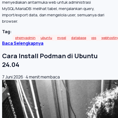
menyediakan antarmuka web untuk administrasi
MySQL/MariaDB: melihat tabel, menjalankan query,
import/export data, dan mengelola user, semuanya dari
browser.
Tag:
phpmyadmin
ubuntu
mysql
database
vps
webhostin
Baca Selengkapnya
Cara Install Podman di Ubuntu
24.04
7 Juni 2026
·
4 menit membaca