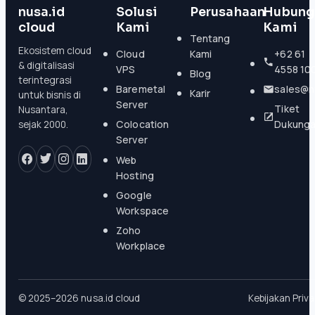
nusa.id
Solusi
Perusahaan
Hubung
cloud
Kami
Kami
Tentang
Ekosistem cloud
Cloud
Kami
+62 61
& digitalisasi
VPS
4558 10
Blog
terintegrasi
Baremetal
sales@n
Karir
untuk bisnis di
Server
Tiket
Nusantara,
Colocation
Dukung
sejak 2000.
Server
Web
Hosting
Google
Workspace
Zoho
Workplace
© 2025–2026 nusa.id cloud
Kebijakan Priva