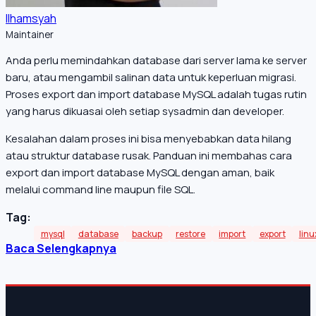
Ilhamsyah
Maintainer
Anda perlu memindahkan database dari server lama ke server
baru, atau mengambil salinan data untuk keperluan migrasi.
Proses export dan import database MySQL adalah tugas rutin
yang harus dikuasai oleh setiap sysadmin dan developer.
Kesalahan dalam proses ini bisa menyebabkan data hilang
atau struktur database rusak. Panduan ini membahas cara
export dan import database MySQL dengan aman, baik
melalui command line maupun file SQL.
Tag:
mysql
database
backup
restore
import
export
linu
Baca Selengkapnya