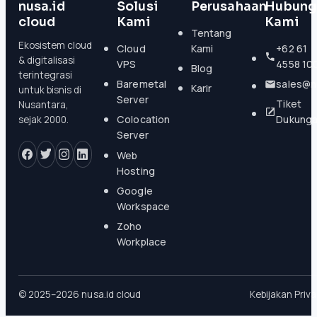
nusa.id
Solusi
Perusahaan
Hubung
cloud
Kami
Kami
Tentang
Ekosistem cloud
Cloud
Kami
+62 61
& digitalisasi
VPS
4558 10
Blog
terintegrasi
Baremetal
sales@n
Karir
untuk bisnis di
Server
Tiket
Nusantara,
Colocation
Dukung
sejak 2000.
Server
Web
Hosting
Google
Workspace
Zoho
Workplace
© 2025–2026 nusa.id cloud
Kebijakan Priva