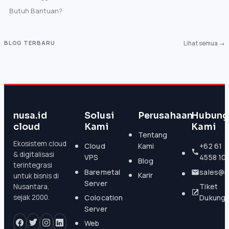
Butuh Bantuan?
BLOG TERBARU
Lihat semua →
nusa.id
Solusi
Perusahaan
Hubung
cloud
Kami
Kami
Tentang
Ekosistem cloud
Cloud
Kami
+62 61
& digitalisasi
VPS
4558 10
Blog
terintegrasi
Baremetal
sales@n
Karir
untuk bisnis di
Server
Tiket
Nusantara,
Colocation
Dukung
sejak 2000.
Server
Web