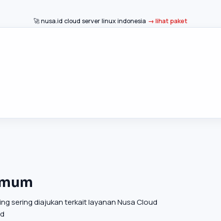
🚀 nusa.id cloud server linux indonesia
lihat paket
Umum
ng sering diajukan terkait layanan Nusa Cloud
ud