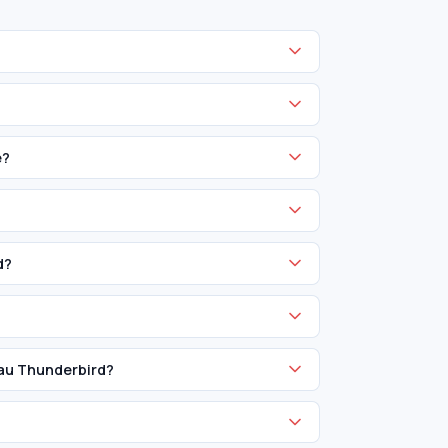
e?
d?
tau Thunderbird?