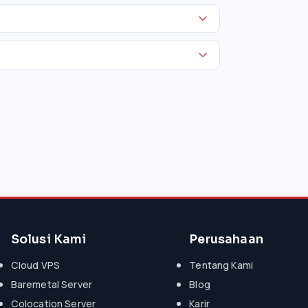
Solusi Kami
Perusahaan
Cloud VPS
Tentang Kami
Baremetal Server
Blog
Colocation Server
Karir