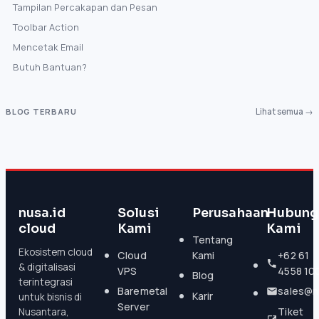
Tampilan Percakapan dan Pesan
Toolbar Action
Mencetak Email
Butuh Bantuan?
BLOG TERBARU
Lihat semua →
nusa.id
Solusi
Perusahaan
Hubung
cloud
Kami
Kami
Tentang
Ekosistem cloud
Cloud
Kami
+62 61
& digitalisasi
VPS
4558 10
Blog
terintegrasi
Baremetal
sales@n
Karir
untuk bisnis di
Server
Tiket
Nusantara,