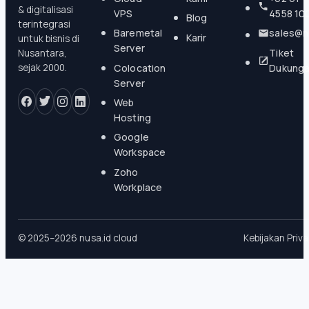
& digitalisasi
VPS
4558 10
Blog
terintegrasi
Baremetal
sales@n
Karir
untuk bisnis di
Server
Tiket
Nusantara,
Colocation
Dukung
sejak 2000.
Server
Web
Hosting
Google
Workspace
Zoho
Workplace
© 2025–2026 nusa.id cloud
Kebijakan Priva