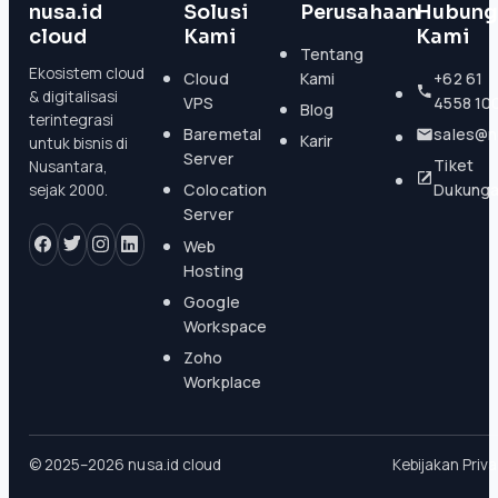
nusa.id
Solusi
Perusahaan
Hubung
cloud
Kami
Kami
Tentang
Ekosistem cloud
Cloud
Kami
+62 61
& digitalisasi
VPS
4558 10
Blog
terintegrasi
Baremetal
sales@n
Karir
untuk bisnis di
Server
Tiket
Nusantara,
Colocation
Dukung
sejak 2000.
Server
Web
Hosting
Google
Workspace
Zoho
Workplace
© 2025–2026 nusa.id cloud
Kebijakan Priva