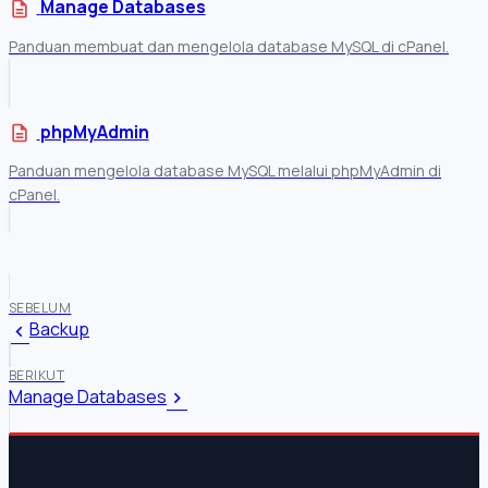
Manage Databases
description
Panduan membuat dan mengelola database MySQL di cPanel.
phpMyAdmin
description
Panduan mengelola database MySQL melalui phpMyAdmin di
cPanel.
SEBELUM
Backup
BERIKUT
Manage Databases