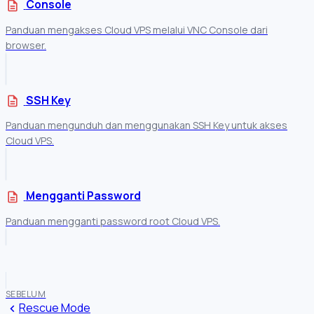
Console
description
Panduan mengakses Cloud VPS melalui VNC Console dari
browser.
SSH Key
description
Panduan mengunduh dan menggunakan SSH Key untuk akses
Cloud VPS.
Mengganti Password
description
Panduan mengganti password root Cloud VPS.
SEBELUM
Rescue Mode