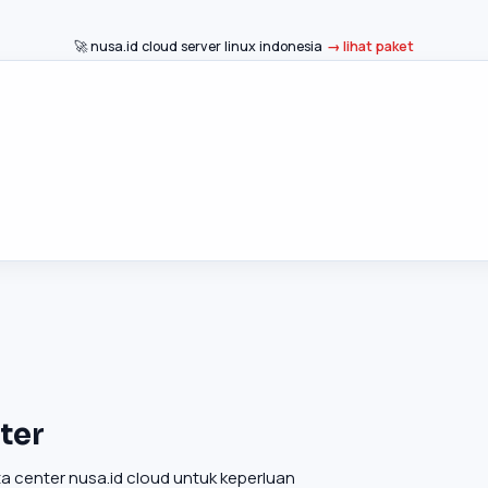
🚀 nusa.id cloud server linux indonesia
lihat paket
ter
 center nusa.id cloud untuk keperluan