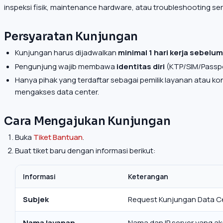
inspeksi fisik, maintenance hardware, atau troubleshooting se
Persyaratan Kunjungan
Kunjungan harus dijadwalkan
minimal 1 hari kerja sebelu
Pengunjung wajib membawa
identitas diri
(KTP/SIM/Passpo
Hanya pihak yang terdaftar sebagai pemilik layanan atau ko
mengakses data center.
Cara Mengajukan Kunjungan
Buka
Tiket Bantuan
.
Buat tiket baru dengan informasi berikut:
Informasi
Keterangan
Subjek
Request Kunjungan Data C
Nama layanan
Nama dan IP server yang ak