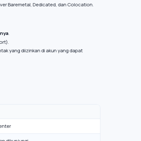
rver Baremetal, Dedicated, dan Colocation.
mnya
.
rt).
ntak yang diizinkan di akun yang dapat
enter
an dikunjungi