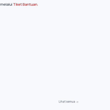
 melalui
Tiket Bantuan
.
Lihat semua →