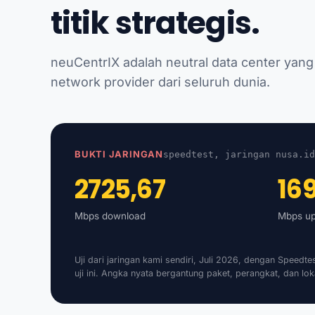
titik strategis.
neuCentrIX adalah neutral data center yang
network provider dari seluruh dunia.
BUKTI JARINGAN
speedtest, jaringan nusa.id
2725,67
169
Mbps download
Mbps up
Uji dari jaringan kami sendiri, Juli 2026, dengan Speedte
uji ini. Angka nyata bergantung paket, perangkat, dan lo