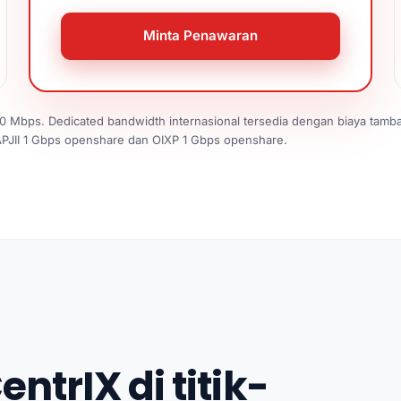
Minta Penawaran
0 Mbps. Dedicated bandwidth internasional tersedia dengan biaya tamb
 APJII 1 Gbps openshare dan OIXP 1 Gbps openshare.
ntrIX di titik-