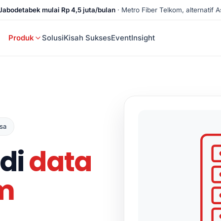
Jabodetabek mulai Rp 4,5 juta/bulan
· Metro Fiber Telkom, alternatif As
Produk
Solusi
Kisah Sukses
Event
Insight
usa
 di
data
om