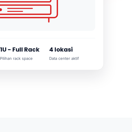
1U - Full Rack
4 lokasi
Pilihan rack space
Data center aktif