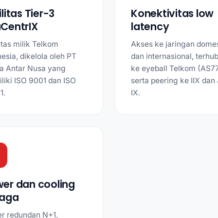
ilitas Tier-3
Konektivitas low
CentrIX
latency
itas milik Telkom
Akses ke jaringan domes
esia, dikelola oleh PT
dan internasional, terhu
a Antar Nusa yang
ke eyeball Telkom (AS7
liki ISO 9001 dan ISO
serta peering ke IIX dan
1.
IX.
er dan cooling
jaga
r redundan N+1,