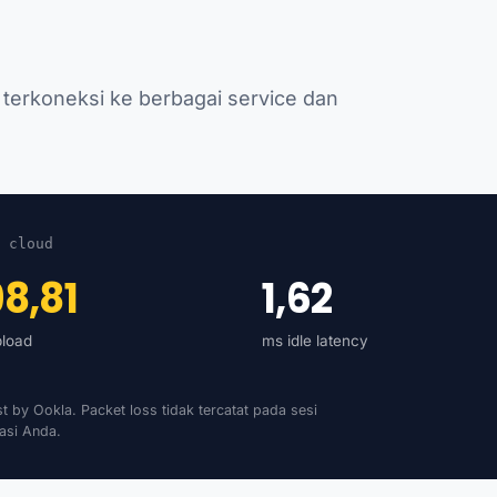
 terkoneksi ke berbagai service dan
 cloud
8,81
1,62
load
ms idle latency
st by Ookla. Packet loss tidak tercatat pada sesi
kasi Anda.