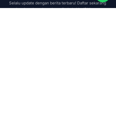
Selalu update dengan berita terbaru! Daftar sekarang 
dan dapatkan akses ke artikel eksklusif khusus 
subcsriber
Subscribe now
SAAS & AI
Google Workspace
Nusa Cloud Mail
Ekosistem cloud dan
Zoho Workplace
digitalisasi terintegrasi
Microsoft 365
untuk bisnis Indonesia.
Nusawork (HRIS)
25 tahun melayani
Gemini for Workspace
Nusantara.
Gemini Enterprise
(021) 5020 0360
Learning & Training